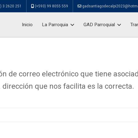
) 3 2620 251
(+593) 99 8055 559
gadsantiagodecalpi2023@hotm
Inicio
La Parroquia
GAD Parroquial
Tra
ión de correo electrónico que tiene asoci
 dirección que nos facilita es la correcta.