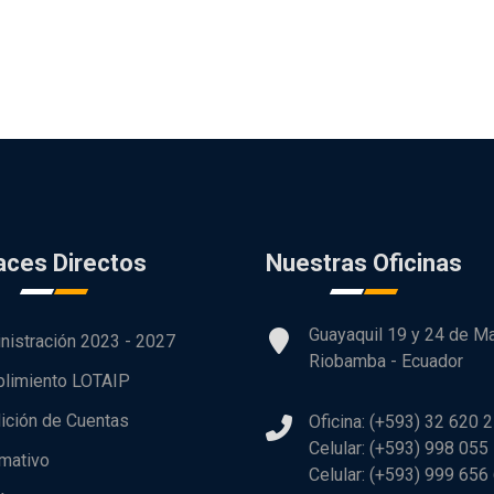
aces Directos
Nuestras Oficinas
Guayaquil 19 y 24 de M
nistración 2023 - 2027
Riobamba - Ecuador
limiento LOTAIP
ición de Cuentas
Oficina: (+593) 32 620 
Celular: (+593) 998 055
rmativo
Celular: (+593) 999 656