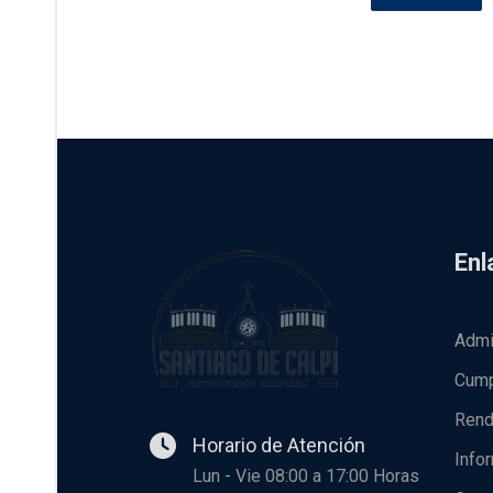
Enl
Admi
Cump
Rend
Horario de Atención
Info
Lun - Vie 08:00 a 17:00 Horas