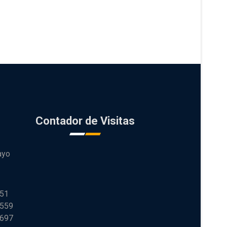
Contador de Visitas
ayo
251
 559
 697