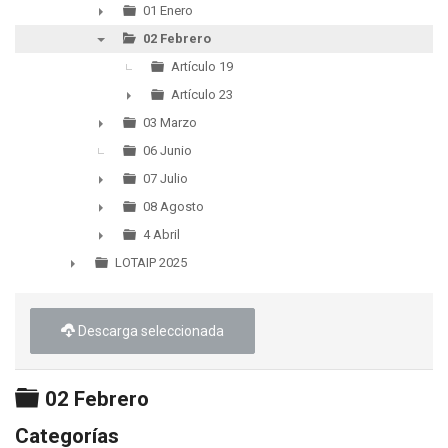
▼
01 Enero
►
02 Febrero
▼
Artículo 19
Artículo 23
►
03 Marzo
►
06 Junio
07 Julio
►
08 Agosto
►
4 Abril
►
LOTAIP 2025
►
Descarga seleccionada
Carpeta
02 Febrero
Categorías