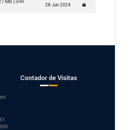
.27 MB )
(640
28 Jun 2024
Contador de Visitas
ayo
251
 559