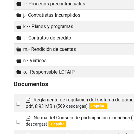
Carpeta
i.- Procesos precontractuales
Carpeta
j.- Contratistas Incumplidos
Carpeta
k.-- Planes y programas
Carpeta
l.- Contratos de crédito
Carpeta
m.- Rendición de cuentas
Carpeta
n.- Viáticos
Carpeta
o.- Responsable LOTAIP
Documentos
p
Reglamento de regulación del sistema de partic
Select
d
pdf, 8.93 MB )
(569 descargas)
Popular
an
f
p
Norma del Consejo de participacion ciudadana
(
item
Select
d
descargas)
Popular
an
f