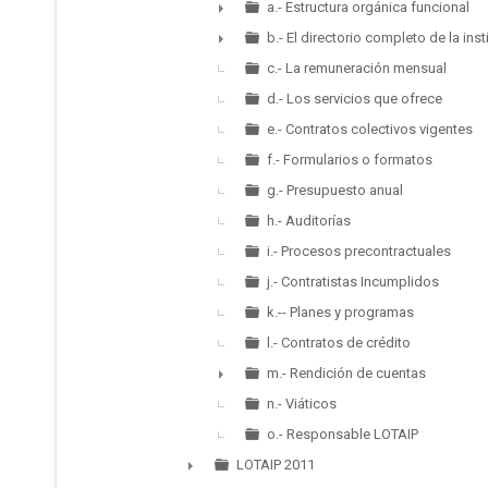
▼
a.- Estructura orgánica funcional
►
b.- El directorio completo de la inst
►
c.- La remuneración mensual
d.- Los servicios que ofrece
e.- Contratos colectivos vigentes
f.- Formularios o formatos
g.- Presupuesto anual
h.- Auditorías
i.- Procesos precontractuales
j.- Contratistas Incumplidos
k.-- Planes y programas
l.- Contratos de crédito
m.- Rendición de cuentas
►
n.- Viáticos
o.- Responsable LOTAIP
LOTAIP 2011