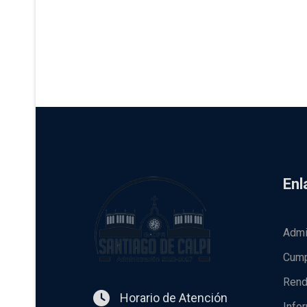
Enl
Admi
Cump
Rend
Horario de Atención
Info