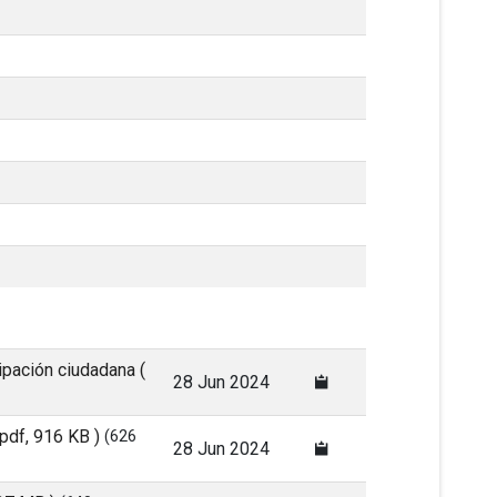
ipación ciudadana
(
28 Jun 2024
 pdf, 916 KB )
(626
28 Jun 2024