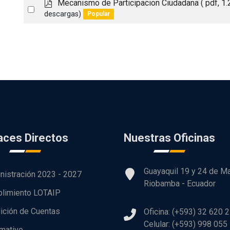
p
Mecanismo de Participacion Ciudadana
( pdf, 1
item
Select
d
descargas)
Popular
an
f
item
aces Directos
Nuestras Oficinas
Guayaquil 19 y 24 de M
nistración 2023 - 2027
Riobamba - Ecuador
limiento LOTAIP
ición de Cuentas
Oficina: (+593) 32 620 
Celular: (+593) 998 055
rmativo