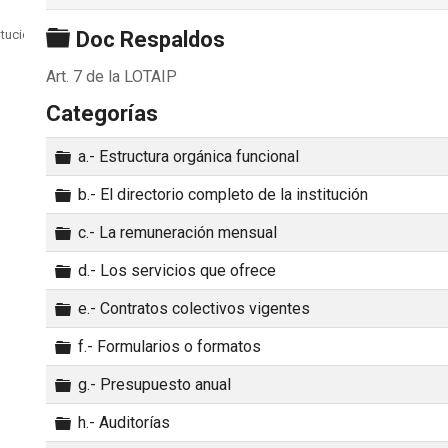
Carpeta
itución
Doc Respaldos
Art. 7 de la LOTAIP
Categorías
Carpeta
a.- Estructura orgánica funcional
Carpeta
b.- El directorio completo de la institución
Carpeta
c.- La remuneración mensual
Carpeta
d.- Los servicios que ofrece
Carpeta
e.- Contratos colectivos vigentes
Carpeta
f.- Formularios o formatos
Carpeta
g.- Presupuesto anual
Carpeta
h.- Auditorías