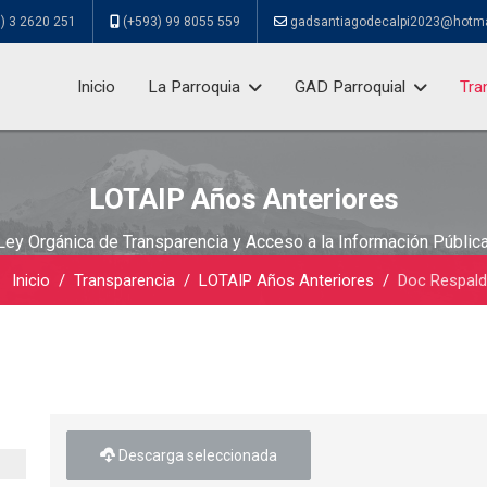
) 3 2620 251
(+593) 99 8055 559
gadsantiagodecalpi2023@hotm
Inicio
La Parroquia
GAD Parroquial
Tra
LOTAIP Años Anteriores
Ley Orgánica de Transparencia y Acceso a la Información Pública
Inicio
Transparencia
LOTAIP Años Anteriores
Doc Respal
Descarga seleccionada