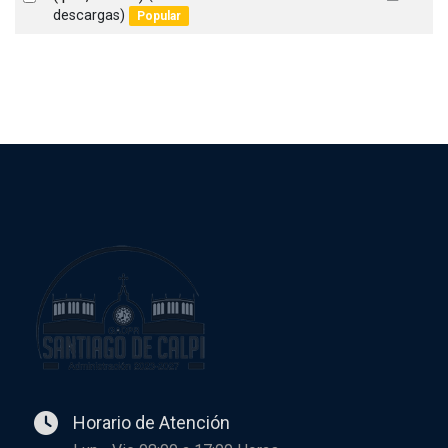
f
descargas)
Popular
an
item
Horario de Atención