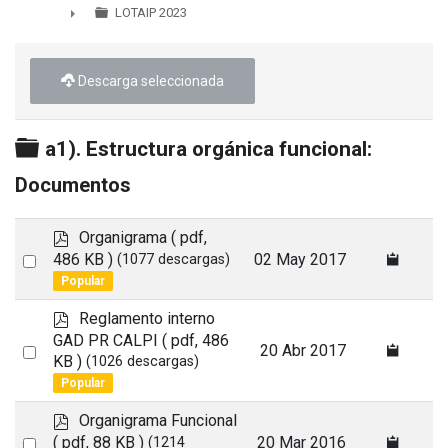
►
LOTAIP 2023
►
Descarga seleccionada
Carpeta
a1). Estructura orgánica funcional:
Documentos
p
Organigrama
( pdf,
d
Select
486 KB )
02 May 2017
(1077 descargas)
f
Popular
an
item
p
Reglamento interno
d
GAD PR CALPI
( pdf, 486
Select
20 Abr 2017
f
KB )
(1026 descargas)
an
Popular
item
p
Organigrama Funcional
d
Select
( pdf, 88 KB )
20 Mar 2016
(1214