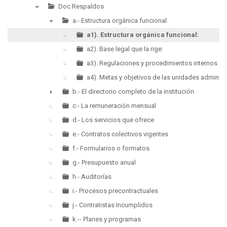
▼
Doc Respaldos
▼
a.- Estructura orgánica funcional
▼
a1). Estructura orgánica funcional:
a2). Base legal que la rige:
a3). Regulaciones y procedimientos internos ap
a4). Metas y objetivos de las unidades administ
b.- El directorio completo de la institución
►
c.- La remuneración mensual
d.- Los servicios que ofrece
e.- Contratos colectivos vigentes
f.- Formularios o formatos
g.- Presupuesto anual
h.- Auditorías
i.- Procesos precontractuales
j.- Contratistas Incumplidos
k.-- Planes y programas