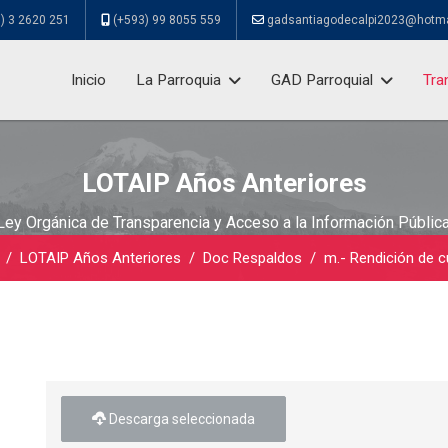
) 3 2620 251
(+593) 99 8055 559
gadsantiagodecalpi2023@hotm
Inicio
La Parroquia
GAD Parroquial
Tra
LOTAIP Años Anteriores
Ley Orgánica de Transparencia y Acceso a la Información Pública
LOTAIP Años Anteriores
Doc Respaldos
m.- Rendición de 
Descarga seleccionada