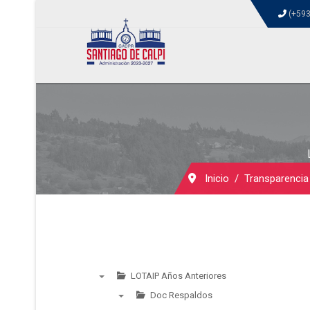
(+593
Inicio
Transparencia
LOTAIP Años Anteriores
▼
Doc Respaldos