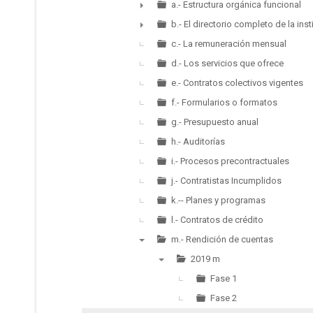
▼
a.- Estructura orgánica funcional
►
b.- El directorio completo de la inst
►
c.- La remuneración mensual
d.- Los servicios que ofrece
e.- Contratos colectivos vigentes
f.- Formularios o formatos
g.- Presupuesto anual
h.- Auditorías
i.- Procesos precontractuales
j.- Contratistas Incumplidos
k.-- Planes y programas
l.- Contratos de crédito
m.- Rendición de cuentas
▼
2019 m
▼
Fase 1
Fase 2