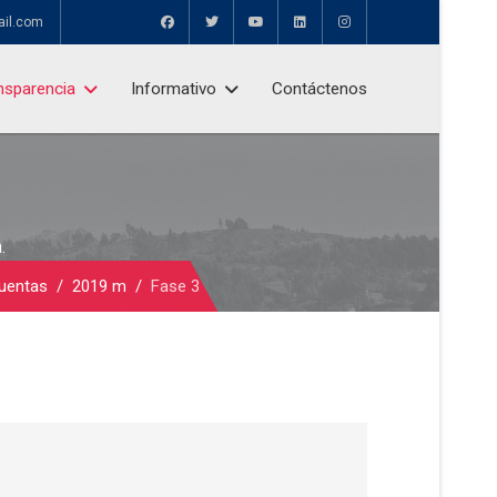
ail.com
nsparencia
Informativo
Contáctenos
.
cuentas
2019 m
Fase 3