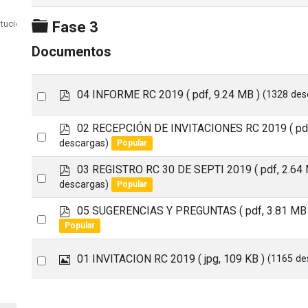
Carpeta
itución
Fase 3
Documentos
p
Select
04 INFORME RC 2019
( pdf, 9.24 MB )
(1328 des
d
an
f
p
02 RECEPCIÓN DE INVITACIONES RC 2019
( p
item
Select
d
descargas)
Popular
an
f
p
03 REGISTRO RC 30 DE SEPTI 2019
( pdf, 2.64
item
Select
d
descargas)
Popular
an
f
p
05 SUGERENCIAS Y PREGUNTAS
( pdf, 3.81 MB
item
Select
d
Popular
an
f
item
I
Select
01 INVITACION RC 2019
( jpg, 109 KB )
(1165 de
m
an
a
item
g