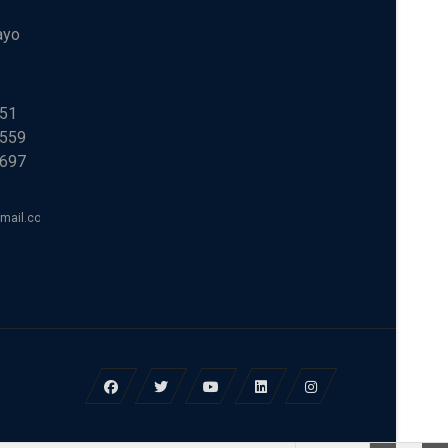
ayo
251
 559
 697
tmail.com