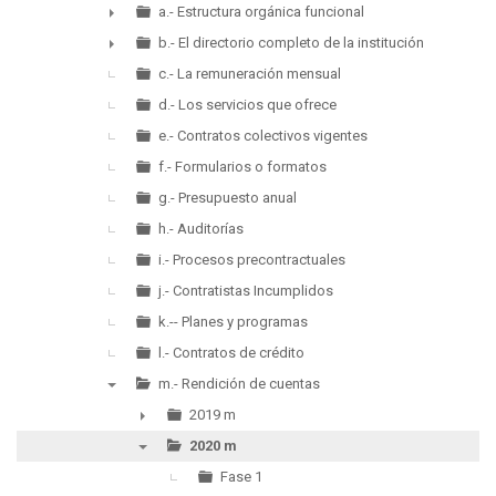
▼
a.- Estructura orgánica funcional
►
b.- El directorio completo de la institución
►
c.- La remuneración mensual
d.- Los servicios que ofrece
e.- Contratos colectivos vigentes
f.- Formularios o formatos
g.- Presupuesto anual
h.- Auditorías
i.- Procesos precontractuales
j.- Contratistas Incumplidos
k.-- Planes y programas
l.- Contratos de crédito
m.- Rendición de cuentas
▼
2019 m
►
2020 m
▼
Fase 1